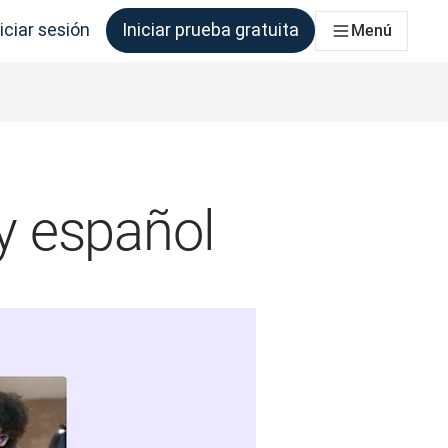
iciar sesión
Iniciar prueba gratuita
Menú
que los necesite.
y español