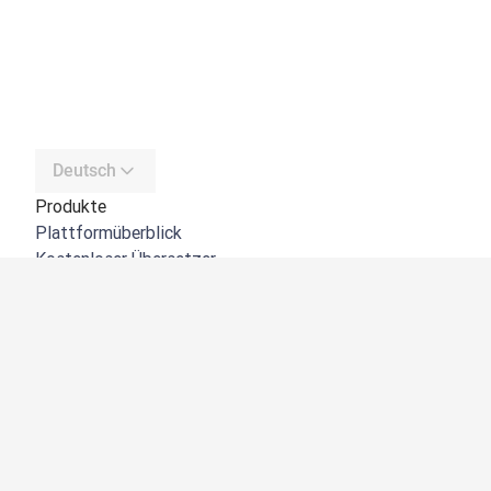
Deutsch
Produkte
Plattformüberblick
Kostenloser Übersetzer
DeepL API
DeepL Write
DeepL Voice
DeepL Voice for Meetings
DeepL Voice for Conversations
Apps und Integrationen
DeepL Pro
Warum DeepL?