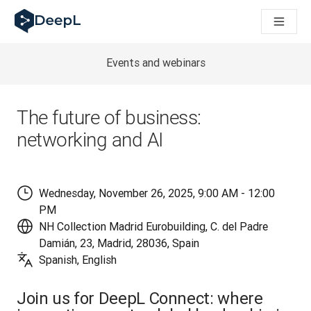
DeepL dla agentów AI
Translation Flow w DeepL: Nowe procesy oparte na AI dla klu
The ROI of AI-native translation
How we brought Swiss German to DeepL
Events and webinars
Poznaj Translation Flow: Lokalizacja, która automatyzuje p
Jak zrozumieć zaufanie do technologii językowej AI w bizne
Jak tworzymy system oceny jakości tłumaczeń dla DeepL
The future of business:
Od tłumaczeń po platformę głosową w czasie rzeczywistym
networking and AI
Building an instantly accessible voice demo with DeepL Voic
Wednesday, November 26, 2025, 9:00 AM - 12:00
PM
NH Collection Madrid Eurobuilding, C. del Padre
Damián, 23, Madrid, 28036, Spain
Spanish, English
Join us for DeepL Connect: where