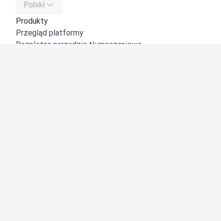
Polski
Produkty
Przegląd platformy
Bezpłatne narzędzie tłumaczeniowe
DeepL API
DeepL Write
DeepL Voice
DeepL Voice for Meetings
DeepL Voice for Conversations
Aplikacje i integracje
DeepL Pro
Dlaczego DeepL?
Bezpieczeństwo danych
Jakość
Customization Hub
Dostępność
Funkcje