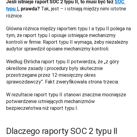
Jeśli istnieje raport SOC 2 typu II, to musi być też 
SOC 
 Tak, jest – i istnieją między nimi istotne 
typu I
, prawda?
różnice. 
Główna różnica między raportem typu I a typu II polega na 
tym, że raport typu I opisuje istniejące mechanizmy 
kontroli w firmie. Raport typu II wymaga, żeby niezależny 
audytor sprawdził opisane mechanizmy kontroli.  
Według Ehrlicha raport typu II potwierdza, że „z góry 
określone zasady i procedury były skutecznie 
przestrzegane przez 12-miesięczny okres 
sprawozdawczy”. Fakt zweryfikowała strona trzecia. 
W rezultacie raport typu II stanowi znacznie mocniejsze 
potwierdzenie istniejących mechanizmów 
bezpieczeństwa niż raport typu I.
Dlaczego raporty SOC 2 typu II