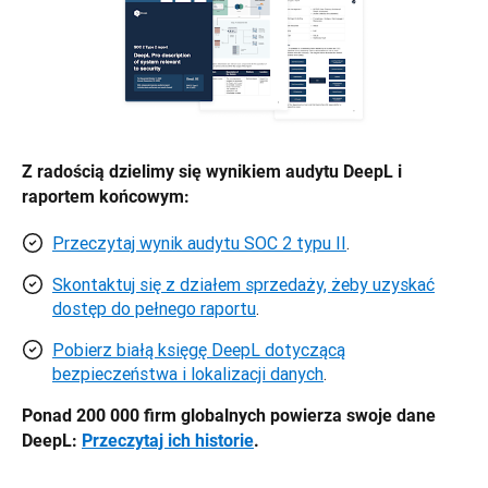
Z radością dzielimy się wynikiem audytu DeepL i 
raportem końcowym:
Przeczytaj wynik audytu SOC 2 typu II
.
Skontaktuj się z działem sprzedaży, żeby uzyskać
dostęp do pełnego raportu
.
Pobierz białą księgę DeepL dotyczącą
bezpieczeństwa i lokalizacji danych
.
Ponad 200 000 firm globalnych powierza swoje dane 
DeepL: 
Przeczytaj ich historie
.