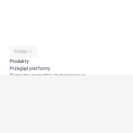
Polski
Produkty
Przegląd platformy
Bezpłatne narzędzie tłumaczeniowe
DeepL API
DeepL Write
DeepL Voice
DeepL Voice for Meetings
DeepL Voice for Conversations
Aplikacje i integracje
DeepL Pro
Dlaczego DeepL?