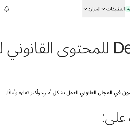
التطبيقات
الموارد
د
سات. في حوار مع Slator
 الفعلي
Building
 للعمل بشكل أسرع وأكثر كفاءة وأمانًا.
 على: