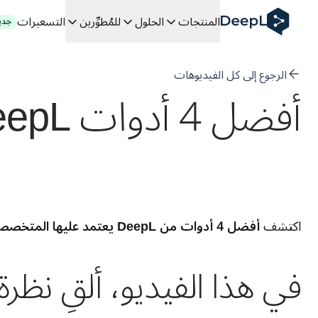
DeepL لوكلاء الذكاء الاصطناعي
المنتجات
الحلول
للمُطوِّرين
التسعيرات
جدي
Translation Flow في DeepL: عمليات سير عمل جديدة مدعومة بالذكاء الاصطناعي لحالات الاستخدام والتكاملات الرئيسية
The ROI of AI-native translation
How we brought Swiss German to DeepL
الرجوع إلى كل الفيديوهات
اكتشف «Translation Flow»: حل ترجمة/توطين يعمل على أتمتة سير عمل الترجمة من البداية إلى النهاية، لكل فريق يحتاج إليه
أفضل 4 أدوات DeepL للمحتوى القانوني للمهنيين القانونيين
فك رموز الثقة في الحلول اللغوية القائمة على الذكاء الاصطناعي للمؤس
كيف نعمل على تطوير نظام تقييم الجودة للترجمة في DeepL
من ترجمة النصوص عالية الجودة إلى منصة صوتية تعمل في الوقت
 an instantly accessible voice demo with DeepL Voice API
اكتشف 
أفضل 4 أدوات من DeepL يعتمد عليها المتخصصون في المجال القانوني
في هذا الفيديو، ألقِ نظرة