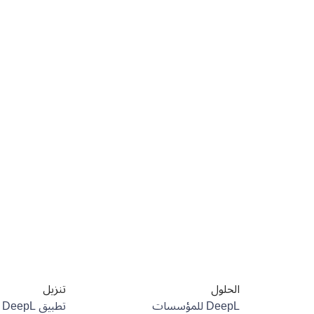
الحلول
تنزيل
DeepL للمؤسسات
تطبيق DeepL لنظام Android