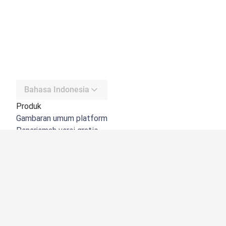
Bahasa Indonesia
Produk
Gambaran umum platform
Penerjemah versi gratis
DeepL API
DeepL Write
DeepL Voice
DeepL Voice for Meetings
DeepL Voice for Conversations
Aplikasi & Integrasi
DeepL Pro