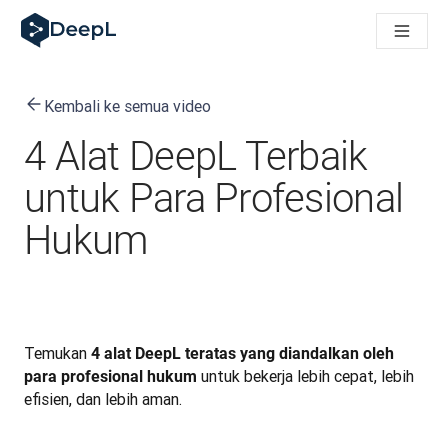
DeepL untuk agen AI
Translation Flow DeepL: Alur kerja baru yang didukung AI un
The ROI of AI-native translation
How we brought Swiss German to DeepL
Kembali ke semua video
Temukan Translation Flow: Pelokalan yang mengotomatiskan al
Mengurai Makna Kepercayaan dalam AI bahasa perusahaan. D
4 Alat DeepL Terbaik
Sistem Evaluasi Mutu Terjemahan DeepL: Cara Pengembanga
Terjemahan teks berkualitas tinggi ke platform suara real-tim
untuk Para Profesional
Building an instantly accessible voice demo with DeepL Voic
Hukum
Temukan 
4 alat DeepL teratas yang diandalkan oleh 
 untuk bekerja lebih cepat, lebih 
para profesional hukum
efisien, dan lebih aman.