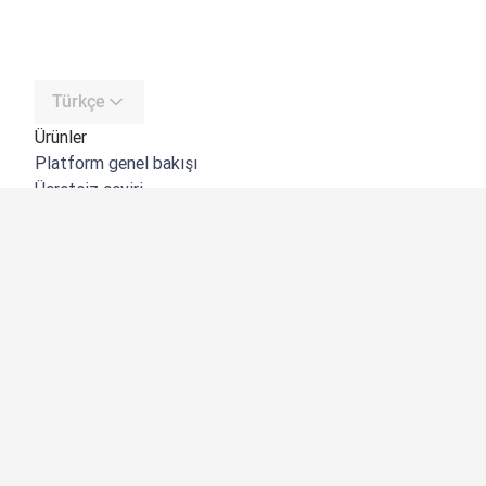
Türkçe
Ürünler
Platform genel bakışı
Ücretsiz çeviri
DeepL API
DeepL Write
DeepL Voice
DeepL Voice for Meetings
DeepL Voice for Conversations
Uygulamalar ve Entegrasyonlar
DeepL Pro
Neden DeepL?
Veri Güvenliği
Kalite
Customization Hub