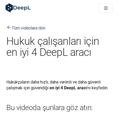
AI ajanları için DeepL
DeepL Translation Flow: Önemli kullanım senaryoları ve entegra
The ROI of AI-native translation
How we brought Swiss German to DeepL
Tüm videolara dön
Translation Flow’u Keşfedin: Çeviri iş akışlarını baştan sona o
Kurumsal Dil Yapay Zekasında Güvenin Şifresini Çözmek. Slator
Hukuk çalışanları için
DeepL için Çeviri Kalite Değerlendirmesini Nasıl Geliştiriyoruz
Yüksek kaliteli metin çevirisinden gerçek zamanlı ses platfor
en iyi 4 DeepL aracı
Building an instantly accessible voice demo with DeepL Voic
Hukukçuların daha hızlı, daha verimli ve daha güvenli 
çalışmak için güvendiği 
'nı keşfedin.
en iyi 4 DeepL aracı
Bu videoda şunlara göz atın: