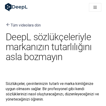
AI ajanları için DeepL
DeepL Translation Flow: Önemli kullanım senaryoları ve entegra
The ROI of AI-native translation
How we brought Swiss German to DeepL
Tüm videolara dön
Translation Flow’u Keşfedin: Çeviri iş akışlarını baştan sona o
Kurumsal Dil Yapay Zekasında Güvenin Şifresini Çözmek. Slator
DeepL sözlükçeleriyle
DeepL için Çeviri Kalite Değerlendirmesini Nasıl Geliştiriyoruz
Yüksek kaliteli metin çevirisinden gerçek zamanlı ses platfor
markanızın tutarlılığını
Building an instantly accessible voice demo with DeepL Voic
asla bozmayın
Sözlükçeler, çevirilerinizin tutarlı ve marka kimliğinize 
uygun olmasını sağlar. Bir profesyonel gibi kendi 
sözlüklerinizi nasıl oluşturacağınızı, düzenleyeceğinizi ve 
yöneteceğinizi öğrenin.