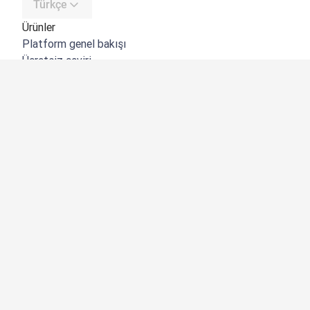
Türkçe
Ürünler
Platform genel bakışı
Ücretsiz çeviri
DeepL API
DeepL Write
DeepL Voice
DeepL Voice for Meetings
DeepL Voice for Conversations
Uygulamalar ve Entegrasyonlar
DeepL Pro
Neden DeepL?
Veri Güvenliği
Kalite
Customization Hub
Erişilebilirlik
Özellikler