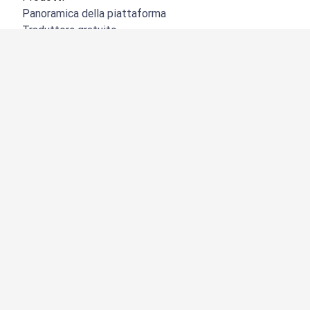
Panoramica della piattaforma
Traduttore gratuito
API di DeepL
DeepL Write
DeepL Voice
DeepL Voice for Meetings
DeepL Voice for Conversations
App e integrazioni
DeepL Pro
Perché DeepL
Sicurezza dei dati
Qualità
NOVITÀ:
Customization Hub
Accessibilità
Funzioni
Traduzione di documenti
Traduzione di file PDF