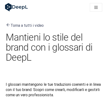
DeepL per gli agenti IA
Translation Flow di DeepL: Nuovi flussi di lavoro basati sull'IA
The ROI of AI-native translation
How we brought Swiss German to DeepL
Torna a tutti i video
Scopri Translation Flow: La localizzazione che automatizza i fl
Decifrare la fiducia nell'IA linguistica aziendale. A colloquio c
Mantieni lo stile del
Sistema di valutazione qualità traduzioni DeepL in sviluppo
Da traduzione testi a piattaforma vocale in tempo reale
brand con i glossari di
Building an instantly accessible voice demo with DeepL Voic
DeepL
I glossari mantengono le tue traduzioni coerenti e in linea 
con il tuo brand. Scopri come crearli, modificarli e gestirli 
come un vero professionista.