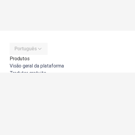
Português
Produtos
Visão geral da plataforma
Tradutor gratuito
API do DeepL
DeepL Write
DeepL Voice
DeepL Voice for Meetings
DeepL Voice for Conversations
Aplicações e integrações
DeepL Pro
Porquê o DeepL?