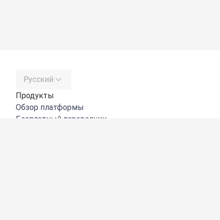
Русский
Продукты
Обзор платформы
Бесплатный переводчик
DeepL API
DeepL Write
DeepL Voice
DeepL Voice for Meetings
DeepL Voice for Conversations
Приложения и интеграции
DeepL Pro
Преимущества DeepL