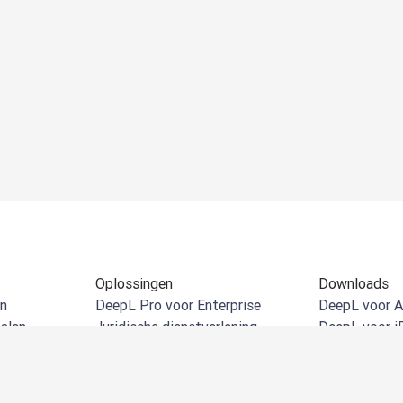
Oplossingen
Downloads
en
DeepL Pro voor Enterprise
DeepL voor A
alen
Juridische dienstverlening
DeepL voor i
ertalen
Detailhandel en e-commerce
DeepL voor 
en
Productie
DeepL voor 
len
Overheidsorganisaties
DeepL voor M