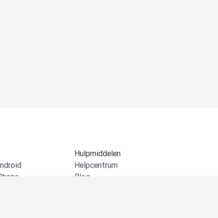
Hulpmiddelen
ndroid
Helpcentrum
Phone
Blog
Windows
API-documentatie
Chrome
Community
icrosoft Outlook
Klantverhalen