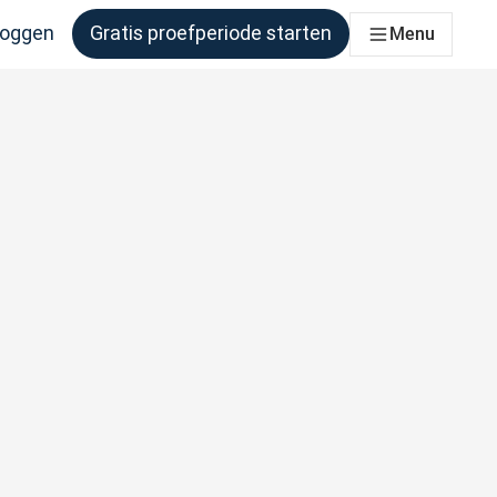
loggen
Gratis proefperiode starten
Menu
er behoefte aan heeft