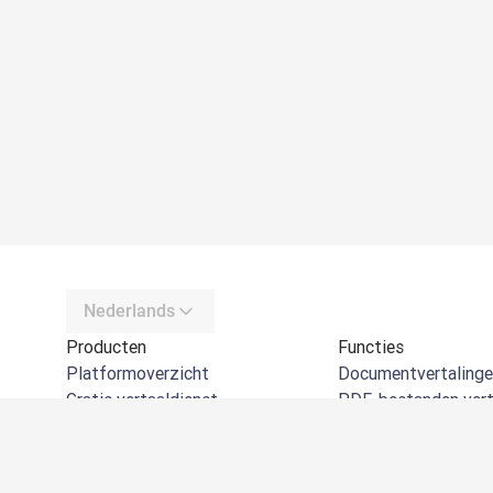
Nederlands
Producten
Functies
Platformoverzicht
Documentvertaling
Gratis vertaaldienst
PDF-bestanden vert
DeepL API
Word-documenten v
DeepL Write
PowerPoints vertal
DeepL Voice
Excel-tabellen verta