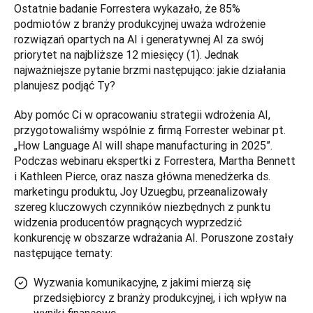
Ostatnie badanie Forrestera wykazało, że 85% 
podmiotów z branży produkcyjnej uważa wdrożenie 
rozwiązań opartych na AI i generatywnej AI za swój 
priorytet na najbliższe 12 miesięcy (1). Jednak 
najważniejsze pytanie brzmi następująco: jakie działania 
planujesz podjąć Ty?
Aby pomóc Ci w opracowaniu strategii wdrożenia AI, 
przygotowaliśmy wspólnie z firmą Forrester webinar pt. 
„How Language AI will shape manufacturing in 2025”. 
Podczas webinaru ekspertki z Forrestera, Martha Bennett 
i Kathleen Pierce, oraz nasza główna menedżerka ds. 
marketingu produktu, Joy Uzuegbu, przeanalizowały 
szereg kluczowych czynników niezbędnych z punktu 
widzenia producentów pragnących wyprzedzić 
konkurencję w obszarze wdrażania AI. Poruszone zostały 
następujące tematy:
Wyzwania komunikacyjne, z jakimi mierzą się
przedsiębiorcy z branży produkcyjnej, i ich wpływ na