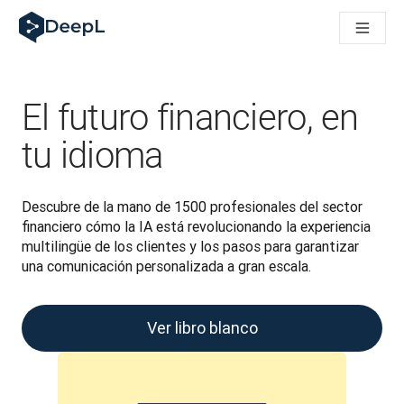
DeepL para agentes de IA
Translation Flow de DeepL: nuevos flujos de trabajo basados e
The ROI of AI-native translation
How we brought Swiss German to DeepL
Descubre Translation Flow: automatiza de principio a fin todo
El futuro financiero, en
La fiabilidad de la IA lingüística para empresas: un análisis co
Desarrollando evaluación de calidad de traducción en DeepL
tu idioma
De la traducción de texto a una plataforma de voz en tiempo 
Building an instantly accessible voice demo with DeepL Voic
Descubre de la mano de 1500 profesionales del sector 
financiero cómo la IA está revolucionando la experiencia 
multilingüe de los clientes y los pasos para garantizar 
una comunicación personalizada a gran escala.
Ver libro blanco