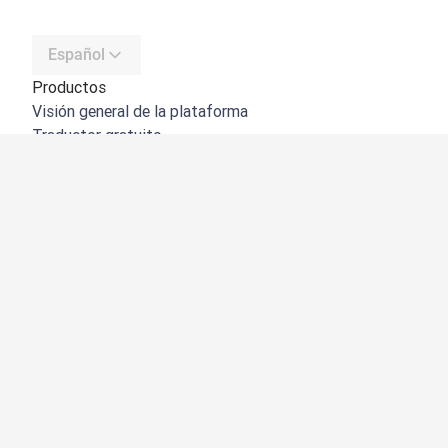
Español
Productos
Visión general de la plataforma
Traductor gratuito
API de DeepL
DeepL Write
DeepL Voice
DeepL Voice for Meetings
DeepL Voice for Conversations
Aplicaciones e integraciones
DeepL Pro
Por qué DeepL
Seguridad de datos
Calidad
Customization Hub
Accesibilidad