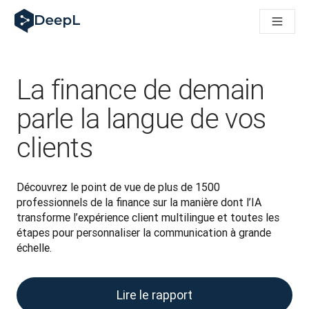
DeepL pour agents IA
Translation Flow de DeepL : des nouveaux processus optimisés
The ROI of AI-native translation
How we brought Swiss German to DeepL
Découvrez Translation Flow : la localisation qui automatise v
La finance de demain
Décoder la notion de confiance dans l'IA linguistique pour les
Évaluation qualité traduction chez DeepL
parle la langue de vos
De la traduction de texte à la traduction vocale en temps réel
clients
Building an instantly accessible voice demo with DeepL Voic
Découvrez le point de vue de plus de 1500 
professionnels de la finance sur la manière dont l’IA 
transforme l’expérience client multilingue et toutes les 
étapes pour personnaliser la communication à grande 
échelle.
Lire le rapport