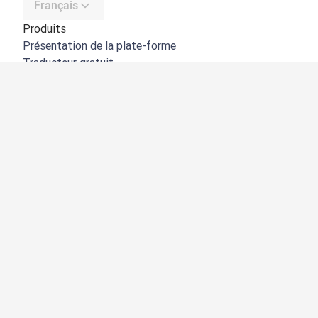
Français
Produits
Présentation de la plate-forme
Traducteur gratuit
API de DeepL
DeepL Write
DeepL Voice
DeepL Voice for Meetings
DeepL Voice for Conversations
Applications et intégrations
DeepL Pro
Pourquoi DeepL
Protection des données
Qualité
Customization Hub
Accessibilité
Fonctionnalités