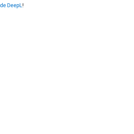
 de DeepL
!   