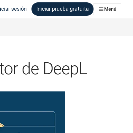
iciar sesión
Iniciar prueba gratuita
Menú
que los necesite.
ctor de DeepL