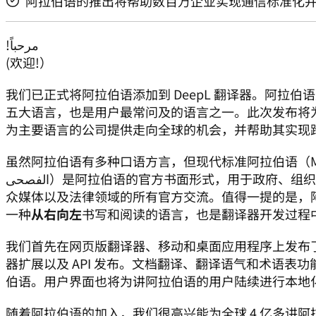
阿拉伯语的推出将帮助数百万企业实现通信标准化
!
مرحباً

(欢迎!）
我们已正式将阿拉伯语添加到 DeepL 翻译器。阿拉
五大语言，也是用户最常问及的语言之一。此次发布将
为主要语言的公司提供走向全球的机会，并帮助其实现
虽然阿拉伯语有多种口语方言，但现代标准阿拉伯语（MSA）或 Fus'ha（ة
الفصحى）是阿拉伯语的官方书面形式，用于政府、组织、学术界、文学、印刷和大
众媒体以及法律领域的所有官方交流。值得一提的是，阿拉
一种
从右向左
书写和阅读的语言，也是翻译器开发过程
我们首先在网页版翻译器、移动和桌面应用程序上发布
器扩展以及 API 发布。文档翻译、翻译语气和术语表
伯语。用户界面也将为讲阿拉伯语的用户陆续进行本地
随着阿拉伯语的加入，我们很高兴能为全球 4 亿多讲阿拉伯