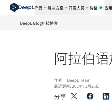
DeepL 人工智能智能体
产品
解决方案
开发人员
价格
应
新
DeepL Translation Flow：针对关键应用场景和集
The ROI of AI-native translation
How we brought Swiss German to DeepL
DeepL Blog
科技博客
了解 Translation Flow：面向所有需要此类服务
解读企业级语言人工智能中的信任机制。与Slator的对话
我们如何构建 DeepL 的翻译质量评估系统
从高质量文本翻译到实时语音平台
阿拉伯语加
Building an instantly accessible voice demo with Deep
作者：
DeepL Team
最近更新:
2024年1月25日
分享