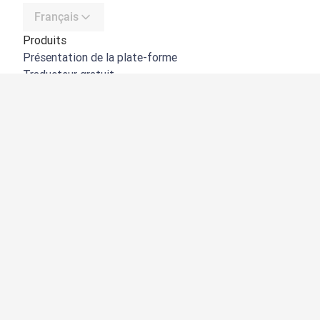
Français
Produits
Présentation de la plate-forme
Traducteur gratuit
API de DeepL
DeepL Write
DeepL Voice
DeepL Voice for Meetings
DeepL Voice for Conversations
Applications et intégrations
DeepL Pro
Pourquoi DeepL
Protection des données
Qualité
Customization Hub
Accessibilité