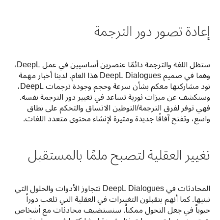
إعادة تصور دور الترجمة
ستظل اللغة والترجمة دائمًا عنصرين أساسيين في عمل DeepL، 
وهما في صميم DeepL Dialogues هذا العام. لدينا أخبار مهمة 
نود مشاركتها معكم بشأن سرعة وحجم وجودة ترجمات DeepL، 
وسنكشف عن ميزات ثورية تساعد في تغيير دور الترجمة نفسه. 
فهي توفر لفرق الترجمة/التوطين الاتساق والتحكم على نطاق 
واسع، وتفتح آفاقًا جديدة ومثيرة لإنشاء محتوى متعدد اللغات.
تغيير العقلية لتصبح ملمًا بالمستقبل
المحادثات في DeepL Dialogues تتجاوز الأدوات والحلول التي 
نبنيها. كما أنهم يتقبلون التغييرات في العقلية التي تلعب دوراً 
حيوياً في جعل التحول ممكناً. سنستضيف محادثات مع أشخاص 