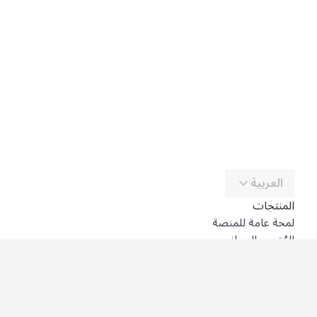
العربية
المنتجات
لمحة عامة للمنصة
المُترجِم المجاني
DeepL API
DeepL Write
DeepL Voice
DeepL Voice for Meetings