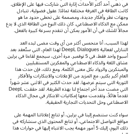
في ذهني أحد أكثر الأحداث إثارة التي شاركت فيها على الإطلاق. 
كانت الطاقة في الغرفة مختلفة تمامًا: عقول فضولية، تتبادل 
وجهات نظر وأفكار جديدة، ومصممة على تخطي حدود ما هو 
ممكن مع الذكاء الاصطناعي. كان ذلك النوع من الطاقة الذي لا يدع 
مجالاً للشك في أن الأمور يمكن أن تتقدم بسرعة كبيرة بالفعل.
لهذا السبب، أنا متحمس أكثر من أي وقت مضى لبدء العد 
التنازلي لفعالية DeepL Dialogues لهذا العام، التي ستُعقد بعد 
أسبوع واحد فقط، في 5 نوفمبر. مرة أخرى، سيجمع لقاءنا في برلين 
عشاق اللغة والذكاء الاصطناعي والمفكرين المستقبليين 
والمبتكرين والرواد بكل معنى الكلمة. ومع ذلك، فإن حدث هذا 
العام أكبر بكثير، مع المزيد من الإعلانات والابتكارات والأفكار 
الثورية التي سيتم عرضها. لقد حدث الكثير في الاثني عشر شهراً 
التي مضت منذ آخر اجتماع لنا بهذه الطريقة. لقد حققت DeepL 
تقدماً هائلاً، وتقدمت معها إمكانيات الابتكار في مجال الذكاء 
الاصطناعي وحل التحديات التجارية الحقيقية.
سواء كنت ستنضم إلينا في برلين، أو تتابع إعلاناتنا المهمة على 
مواقع التواصل الاجتماعي، أو تتابع المحتوى الذي سنشاركه في 
ذلك اليوم، إليك 5 أمور مهمة يجب الانتباه إليها في حوارات هذا 