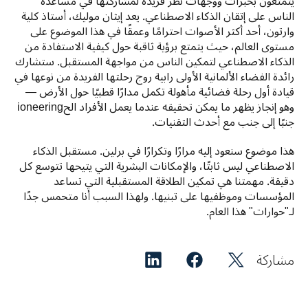
يتمتعون بخبرات ووجهات نظر فريدة لمشاركتها في مساعدة 
الناس على إتقان الذكاء الاصطناعي. يعد إيثان موليك، أستاذ كلية 
وارتون، أحد أكثر الأصوات احترامًا وعمقًا في هذا الموضوع على 
مستوى العالم، حيث يتمتع برؤية ثاقبة حول كيفية الاستفادة من 
الذكاء الاصطناعي لتمكين الناس من مواجهة المستقبل. ستشارك 
رائدة الفضاء الألمانية الأولى رابية روج رحلتها الفريدة من نوعها في 
قيادة أول رحلة فضائية مأهولة تكمل مدارًا قطبيًا حول الأرض — 
وهو إنجاز يظهر ما يمكن تحقيقه عندما يعمل الأفراد الحioneering 
جنبًا إلى جنب مع أحدث التقنيات.
هذا موضوع سنعود إليه مرارًا وتكرارًا في برلين. مستقبل الذكاء 
الاصطناعي ليس ثابتًا، والإمكانات البشرية التي يتيحها تتوسع كل 
دقيقة. مهمتنا هي تمكين الطلاقة المستقبلية التي تساعد 
المؤسسات وموظفيها على تبنيها. ولهذا السبب أنا متحمس جدًا 
لـ"حوارات" هذا العام.
مشاركة