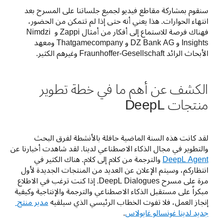
سنقوم بمشاركة مقاطع فيديو لجميع جلساتنا على المسرح بعد 
انتهاء الحوارات. هذا يعني أنه حتى إذا لم تتمكن من الحضور، 
فهناك فرصة للاستماع إلى أفكار من أمثال Zappi و Nimdzi 
Insights و DZ Bank AG و Thatgamecompany ومعهد 
الأبحاث الرائد Fraunhoffer-Gesellschaft وغيرهم الكثير.
الكشف عن أهم ما في خطة تطوير
منتجات DeepL
لقد كانت هذه السنة الماضية حافلة بالأنشطة لفرق البحث 
والتطوير في مجال الذكاء الاصطناعي لدينا. لقد شاهدت أخبارنا عن 
DeepL Agent
 والترجمة من كلام إلى كلام. هناك الكثير في 
انتظاركم، وسيتم الإعلان عن العديد من المنتجات الجديدة لأول 
مرة على مسرح DeepL Dialogues. إذا كنت ترغب في الاطلاع 
مبكراً على مستقبل الذكاء الاصطناعي والترجمة والإنتاجية وكيفية 
إنجاز العمل، فلا تفوت الخطاب الرئيسي الذي سيلقيه 
مدير منتج 
جديد لدينا غونسالو غايولاس
.