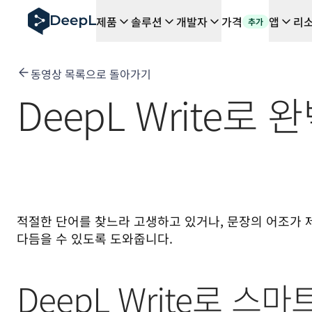
AI 에이전트용 DeepL
제품
솔루션
개발자
가격
앱
리
추가
DeepL Translation Flow: 주요 사용 사례 및 통합 기능
The ROI of AI-native translation
How we brought Swiss German to DeepL
동영상 목록으로 돌아가기
Translation Flow를 만나보세요: 번역 워크플로우를 처
기업용 언어 AI에 대한 신뢰 해독. Slator와의 대담
DeepL Write
DeepL의 번역 품질 평가 시스템을 구축하는 방법
고품질 텍스트 번역에서 실시간 음성 플랫폼까지
Building an instantly accessible voice demo with Deep
적절한 단어를 찾느라 고생하고 있거나, 문장의 어조가 제대
다듬을 수 있도록 도와줍니다.
DeepL Write로 