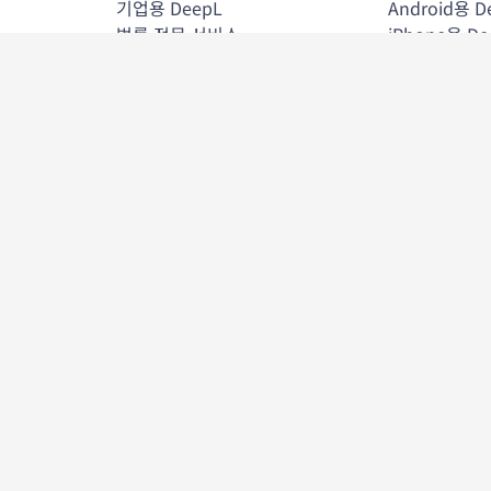
기업용 DeepL
Android용 D
법률 전문 서비스
iPhone용 De
리테일 및 전자상거래
Windows용 
제조
DeepL Ch
정부
Microsoft O
금융 서비스
Microsoft W
제약 및 생명과학
Microsoft P
의료
Google Wor
ISV 및 기술
Mac용 Deep
DeepL Fir
DeepL Edg
iPad용 Deep
DeepL 통합