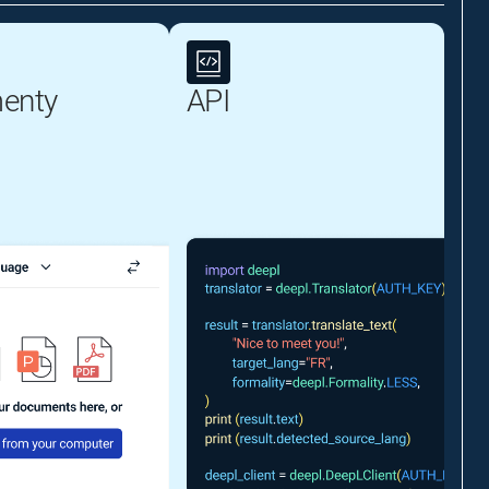
enty
API