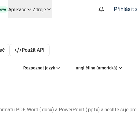
Přihlásit 
Aplikace
Zdroje
ové
py založené na AI pro klíčové případy použití a integrace
izuje překladatelské pracovní postupy od začátku do konce, pro
 společností Slator
řeč
Použít API
oice API
Zvolte zdrojový jazyk. Aktuální volba:
Zvolte cílový jazyk. 
Rozpoznat jazyk
angličtina (americká)
mátu PDF, Word (.docx) a PowerPoint (.pptx) a nechte si je přel