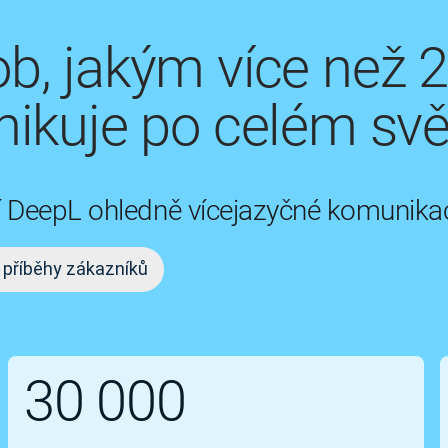
b, jakým více než 
ikuje po celém svě
ují DeepL ohledně vícejazyčné komunika
 příběhy zákazníků
30 000