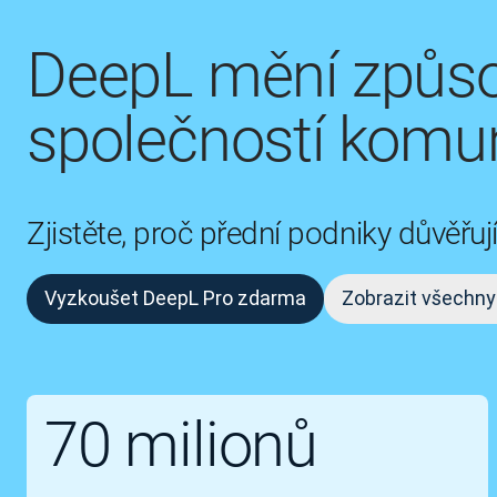
DeepL mění způso
společností komun
Zjistěte, proč přední podniky důvěř
Vyzkoušet DeepL Pro zdarma
Zobrazit všechny
70 milionů