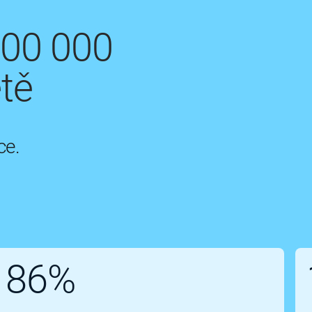
200 000
tě
ce.
86%