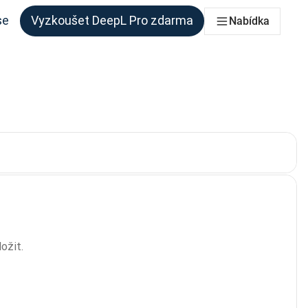
se
Vyzkoušet DeepL Pro zdarma
Nabídka
 každý tým, který to potřebuje
Aktuální volba:
ožit.