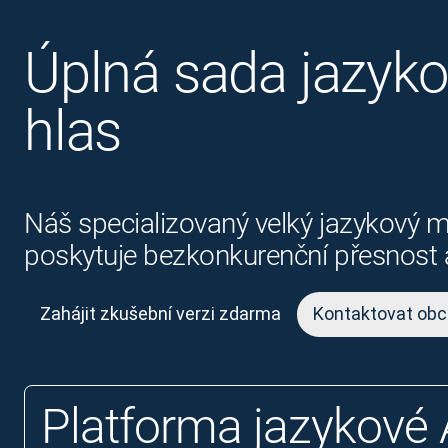
Úplná sada jazykov
hlas
Náš specializovaný velký jazykový m
poskytuje bezkonkurenční přesnost a
Zahájit zkušební verzi zdarma
Kontaktovat obc
Platforma jazykové 