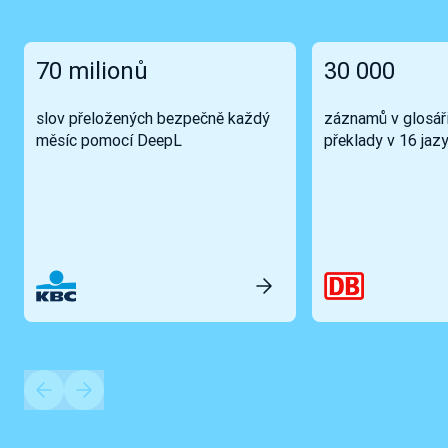
70 milionů
30 000
slov přeložených bezpečně každý
záznamů v glosáři
měsíc pomocí DeepL
překlady v 16 jaz