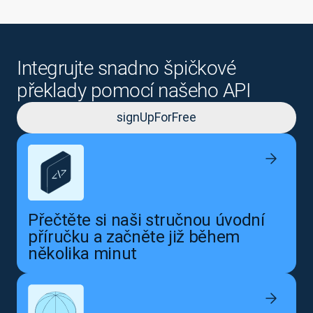
Integrujte snadno špičkové
překlady pomocí našeho API
signUpForFree
Přečtěte si naši stručnou úvodní
příručku a začněte již během
několika minut