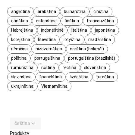
angličtina
arabština
bulharština
čínština
dánština
estonština
finština
francouzština
Hebrejština
indonéštině
italština
japonština
korejština
litevština
lotyština
maďarština
němčina
nizozemština
norština (bokmål)
polština
portugalština
portugalština (brazilská)
rumunština
ruština
řečtina
slovenština
slovinština
španělština
švédština
turečtina
ukrajinština
Vietnamština
čeština
Produkty