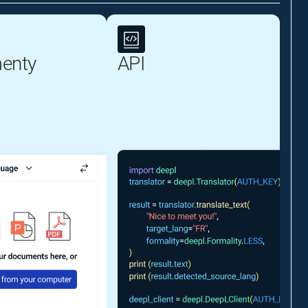
enty
API