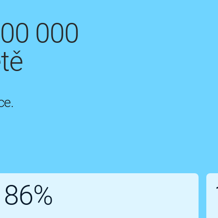
200 000
tě
ce.
86%