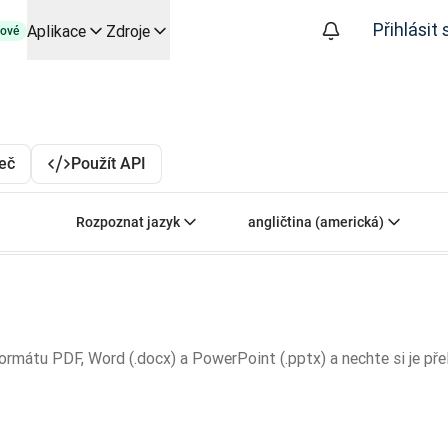
Přihlásit 
Aplikace
Zdroje
ové
py založené na AI pro klíčové případy použití a integrace
izuje překladatelské pracovní postupy od začátku do konce, pro
 společností Slator
řeč
Použít API
oice API
Zvolte zdrojový jazyk. Aktuální volba:
Zvolte cílový jazyk. 
Rozpoznat jazyk
angličtina (americká)
mátu PDF, Word (.docx) a PowerPoint (.pptx) a nechte si je přel