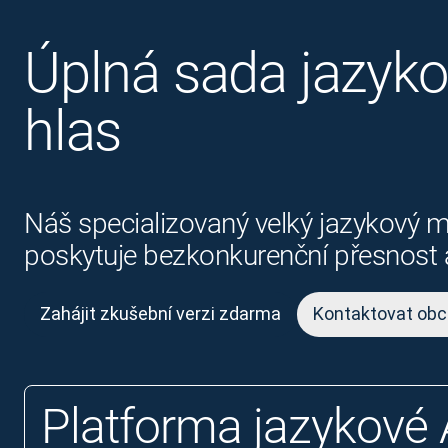
Úplná sada jazykov
hlas
Náš specializovaný velký jazykový m
poskytuje bezkonkurenční přesnost a
Zahájit zkušební verzi zdarma
Kontaktovat obc
Platforma jazykové 