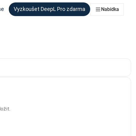
se
Vyzkoušet DeepL Pro zdarma
Nabídka
 každý tým, který to potřebuje
Aktuální volba:
ožit.