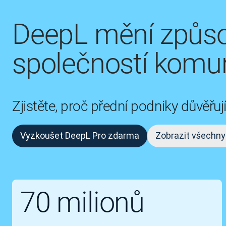
DeepL mění způso
společností komun
Zjistěte, proč přední podniky důvěř
Vyzkoušet DeepL Pro zdarma
Zobrazit všechny
70 milionů