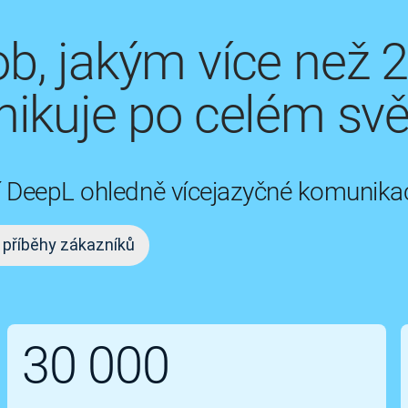
b, jakým více než 
ikuje po celém svě
ují DeepL ohledně vícejazyčné komunika
 příběhy zákazníků
30 000