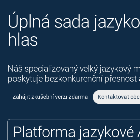
Úplná sada jazykov
hlas
Náš specializovaný velký jazykový m
poskytuje bezkonkurenční přesnost a
Zahájit zkušební verzi zdarma
Kontaktovat obc
Platforma jazykové 