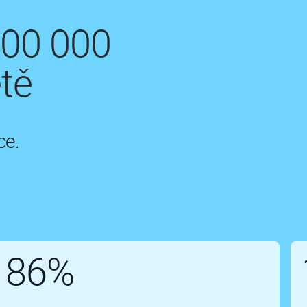
200 000
tě
ce.
86%