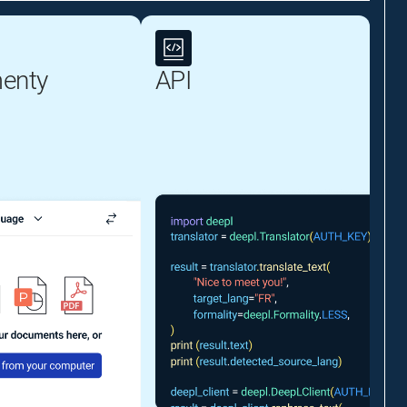
enty
API