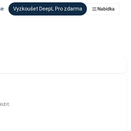
se
Vyzkoušet DeepL Pro zdarma
Nabídka
 každý tým, který to potřebuje
Aktuální volba:
ožit.