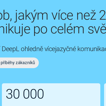
b, jakým více než 
ikuje po celém svě
ují DeepL ohledně vícejazyčné komunika
 příběhy zákazníků
30 000