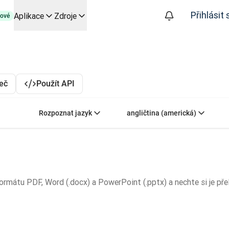
Přihlásit 
Aplikace
Zdroje
ové
py založené na AI pro klíčové případy použití a integrace
izuje překladatelské pracovní postupy od začátku do konce, pro
 společností Slator
řeč
Použít API
oice API
Zvolte zdrojový jazyk. Aktuální volba:
Zvolte cílový jazyk. 
Rozpoznat jazyk
angličtina (americká)
mátu PDF, Word (.docx) a PowerPoint (.pptx) a nechte si je přel