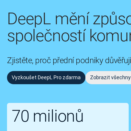
DeepL mění způso
společností komun
Zjistěte, proč přední podniky důvěř
Vyzkoušet DeepL Pro zdarma
Zobrazit všechny
70 milionů