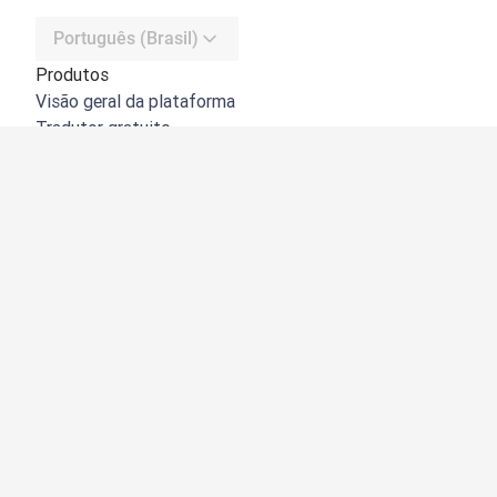
Português (Brasil)
Produtos
Visão geral da plataforma
Tradutor gratuito
API do DeepL
DeepL Write
DeepL Voice
DeepL Voice for Meetings
DeepL Voice for Conversations
Apps e integrações
DeepL Pro
Por que usar o DeepL
Segurança de dados
Qualidade
Customization Hub
Acessibilidade