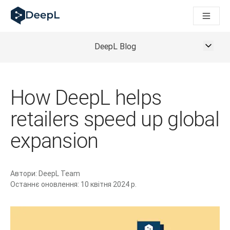
DeepL для ШІ-агентів
Translation Flow в DeepL: Нові робочі процеси на основі 
The ROI of AI-native translation
How we brought Swiss German to DeepL
DeepL Blog
Відкрийте для себе Translation Flow: Локалізація, що авт
Розшифровка довіри до мовного ШІ в підприємстві. У розм
Як ми розробляємо систему оцінювання якості переклад
How DeepL helps
Від якісного перекладу до голосової платформи реальног
Building an instantly accessible voice demo with DeepL Voi
retailers speed up global
expansion
Автори:
DeepL Team
Останнє оновлення:
10 квітня 2024 р.