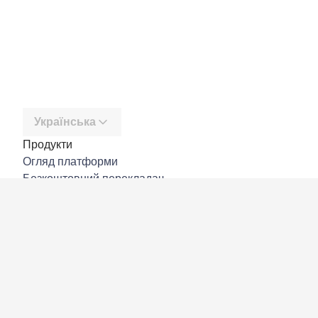
Українська
Продукти
Огляд платформи
Безкоштовний перекладач
DeepL API
DeepL Write
DeepL Voice
DeepL Voice for Meetings
DeepL Voice for Conversations
Програми й інтеграції
DeepL Pro
Чому DeepL