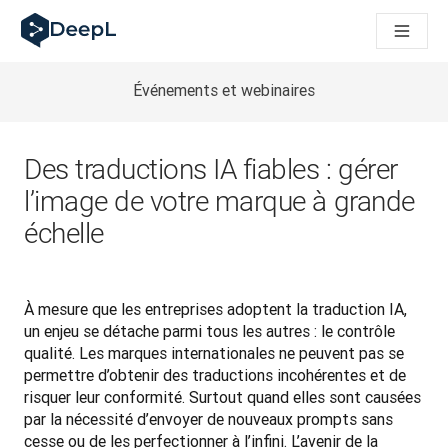
DeepL pour agents IA
Translation Flow de DeepL : des nouveaux processus optimisés
The ROI of AI-native translation
How we brought Swiss German to DeepL
Événements et webinaires
Découvrez Translation Flow : la localisation qui automatise v
Décoder la notion de confiance dans l'IA linguistique pour les
Évaluation qualité traduction chez DeepL
Des traductions IA fiables : gérer
De la traduction de texte à la traduction vocale en temps réel
l’image de votre marque à grande
Building an instantly accessible voice demo with DeepL Voic
échelle
À mesure que les entreprises adoptent la traduction IA, 
un enjeu se détache parmi tous les autres : le contrôle 
qualité. Les marques internationales ne peuvent pas se 
permettre d’obtenir des traductions incohérentes et de 
risquer leur conformité. Surtout quand elles sont causées 
par la nécessité d’envoyer de nouveaux prompts sans 
cesse ou de les perfectionner à l’infini. L’avenir de la 