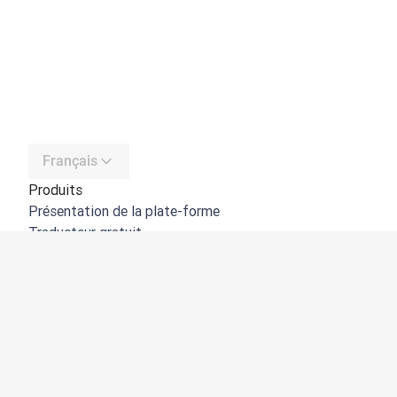
Français
Produits
Présentation de la plate-forme
Traducteur gratuit
API de DeepL
DeepL Write
DeepL Voice
DeepL Voice for Meetings
DeepL Voice for Conversations
Applications et intégrations
DeepL Pro