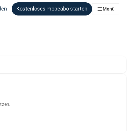
den
Kostenloses Probeabo starten
Menü
ie benötigen
len. Derzeit ausgewählt:
tzen.