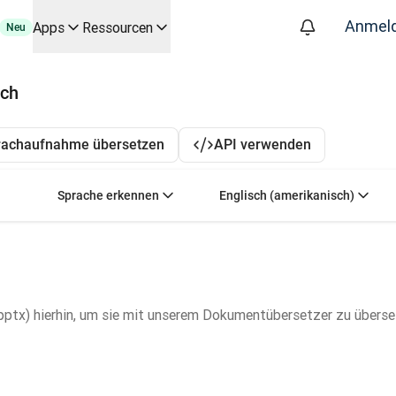
Anmel
Apps
Ressourcen
Neu
 die wichtigsten Anwendungsfälle und Integrationen
sch
g automatisierten Übersetzungsworkflows – für alle Teams, die s
räch mit Slator
rachaufnahme übersetzen
API verwenden
attform
oice API
Ausgangssprache auswählen. Derzeit ausgewählt:
Zielsprache auswäh
Sprache erkennen
Englisch (amerikanisch)
pptx) hierhin, um sie mit unserem Dokumentübersetzer zu überse