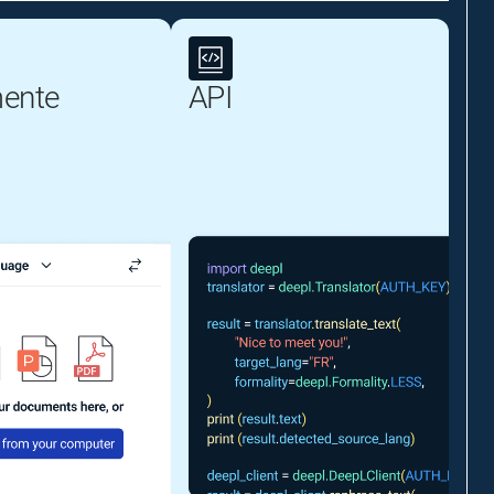
ente
API