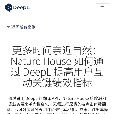
DeepL 人工智能智能体
DeepL Translation Flow：针对关键应用场景和集成的
The ROI of AI-native translation
How we brought Swiss German to DeepL
返回所有案例
了解 Translation Flow：面向所有需要此类服务的
解读企业级语言人工智能中的信任机制。与Slator的对话
我们如何构建 DeepL 的翻译质量评估系统
从高质量文本翻译到实时语音平台
更多时间亲近自然：
Building an instantly accessible voice demo with DeepL V
Nature House 如何通
过 DeepL 提高‌用户互
动关键绩效指标
通过采用 DeepL 的翻译 API，Nature House 给欧洲租
赁业务带来革命性变化，无需进行昂贵的按点击付费翻
译，即可对房源列表和评价进行本地化。成果：跳出率降