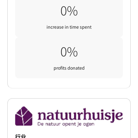
13%
0
%
increase in time spent
5%
0
%
profits donated
行业