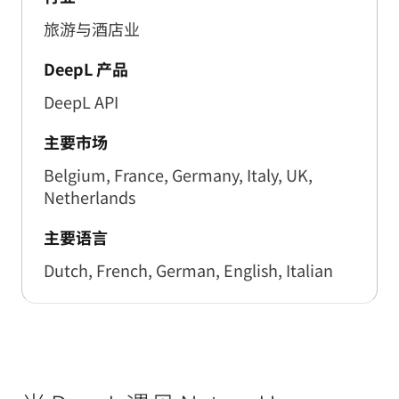
旅游与酒店业
DeepL 产品
DeepL API
主要市场
Belgium, France, Germany, Italy, UK,
Netherlands
主要语言
Dutch, French, German, English, Italian