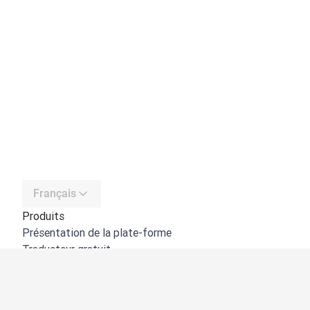
Français
Produits
Présentation de la plate-forme
Traducteur gratuit
API de DeepL
DeepL Write
DeepL Voice