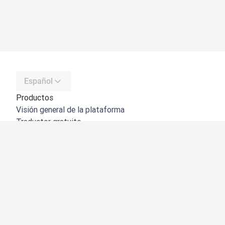
Español
Productos
Visión general de la plataforma
Traductor gratuito
API de DeepL
DeepL Write
DeepL Voice
DeepL Voice for Meetings
DeepL Voice for Conversations
Aplicaciones e integraciones
DeepL Pro
Por qué DeepL