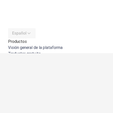
Español
Productos
Visión general de la plataforma
Traductor gratuito
API de DeepL
DeepL Write
DeepL Voice
DeepL Voice for Meetings
DeepL Voice for Conversations
Aplicaciones e integraciones
DeepL Pro
Por qué DeepL
Seguridad de datos