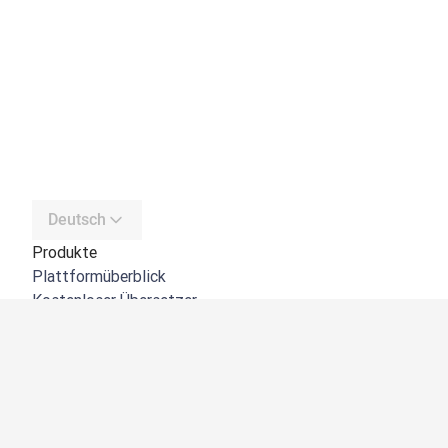
Deutsch
Produkte
Plattformüberblick
Kostenloser Übersetzer
DeepL API
DeepL Write
DeepL Voice
DeepL Voice for Meetings
DeepL Voice for Conversations
Apps und Integrationen