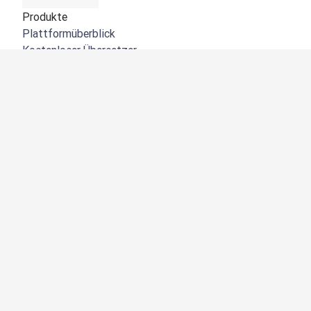
Produkte
Plattformüberblick
Kostenloser Übersetzer
DeepL API
DeepL Write
DeepL Voice
DeepL Voice for Meetings
DeepL Voice for Conversations
Apps und Integrationen
DeepL Pro
Warum DeepL?
Datensicherheit
Produktqualität
Customization Hub
Barrierefreiheit
Funktionen
Dokumentübersetzung