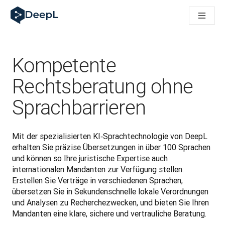
DeepL für KI‑Agenten
DeepL Translation Flow: Neue KI-gestützte Workflows für di
The ROI of AI-native translation
How we brought Swiss German to DeepL
Translation Flow entdecken: Lokalisierung mit durchgängig a
Kompetente
Was bedeutet Vertrauen in KI‑Sprachtechnologie? Ein Gespräc
Aufbau der Übersetzungsqualitätsbewertung bei DeepL
Rechtsberatung ohne
Von hochwertiger Textübersetzung zur Echtzeit-Sprachplatt
Sprachbarrieren
Building an instantly accessible voice demo with DeepL Voic
Mit der spezialisierten KI‑Sprachtechnologie von DeepL 
erhalten Sie präzise Übersetzungen in über 100 Sprachen 
und können so Ihre juristische Expertise auch 
internationalen Mandanten zur Verfügung stellen. 
Erstellen Sie Verträge in verschiedenen Sprachen, 
übersetzen Sie in Sekundenschnelle lokale Verordnungen 
und Analysen zu Recherchezwecken, und bieten Sie Ihren 
Mandanten eine klare, sichere und vertrauliche Beratung.