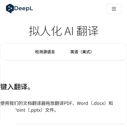
DeepL 人工智能智能体
DeepL Translation Flow：针对关键应用场景和集成的
The ROI of AI-native translation
How we brought Swiss German to DeepL
拟人化 AI 翻译
了解 Translation Flow：面向所有需要此类服务的
解读企业级语言人工智能中的信任机制。与Slator的对话
我们如何构建 DeepL 的翻译质量评估系统
翻译模式
翻译文本
从高质量文本翻译到实时语音平台
请选择源语言。当前已选择：
请选择目标语言。当前已
检测源语言
英语（美式）
Building an instantly accessible voice demo with DeepL V
源语言文本
键入翻译。
使用我们的文档翻译器拖放翻译PDF、Word（.docx）和
PowerPoint（.pptx）文件。