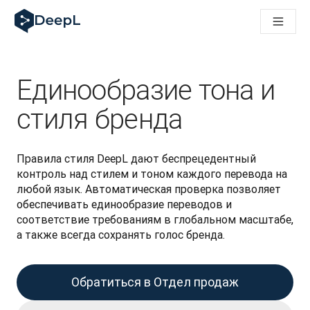
DeepL для ИИ-агентов
Translation Flow в DeepL: Новые рабочие процессы на 
The ROI of AI-native translation
How we brought Swiss German to DeepL
Познакомьтесь с Translation Flow: Решение для локали
Единообразие тона и
Разобраться в вопросах доверия к языковому ИИ в сфе
Как мы разрабатываем систему оценки качества перево
стиля бренда
От перевода текста до голосовой платформы реальног
Building an instantly accessible voice demo with DeepL Voic
Правила стиля DeepL дают беспрецедентный 
контроль над стилем и тоном каждого перевода на 
любой язык. Автоматическая проверка позволяет 
обеспечивать единообразие переводов и 
соответствие требованиям в глобальном масштабе, 
а также всегда сохранять голос бренда.
Обратиться в Отдел продаж