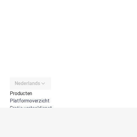
Nederlands
Producten
Platformoverzicht
Gratis vertaaldienst
DeepL API
DeepL Write
DeepL Voice