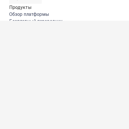
Продукты
Обзор платформы
Бесплатный переводчик
DeepL API
DeepL Write
DeepL Voice
DeepL Voice for Meetings
DeepL Voice for Conversations
Приложения и интеграции
DeepL Pro
Преимущества DeepL
Защита данных
Качество
Customization Hub
Цифровая доступность
Функции
Перевод документов