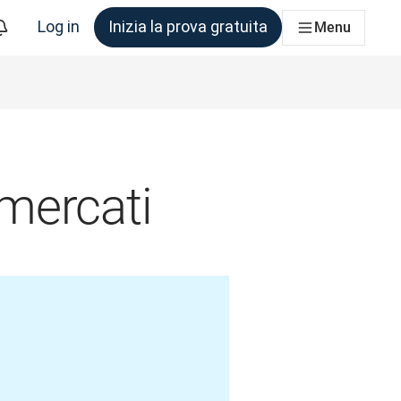
Log in
Inizia la prova gratuita
Menu
am che ne ha bisogno
 mercati