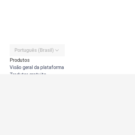
Português (Brasil)
Produtos
Visão geral da plataforma
Tradutor gratuito
API do DeepL
DeepL Write
DeepL Voice
DeepL Voice for Meetings
DeepL Voice for Conversations
Apps e integrações
DeepL Pro
Por que usar o DeepL