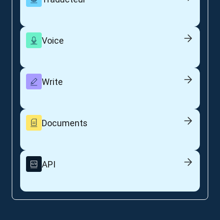
Voice
Write
Documents
API