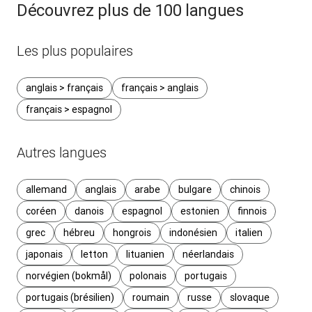
Découvrez plus de 100 langues
Les plus populaires
anglais > français
français > anglais
français > espagnol
Autres langues
allemand
anglais
arabe
bulgare
chinois
coréen
danois
espagnol
estonien
finnois
grec
hébreu
hongrois
indonésien
italien
japonais
letton
lituanien
néerlandais
norvégien (bokmål)
polonais
portugais
portugais (brésilien)
roumain
russe
slovaque