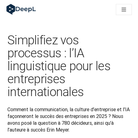
DeepL pour agents IA
Translation Flow de DeepL : des nouveaux processus optimisés
The ROI of AI-native translation
How we brought Swiss German to DeepL
Découvrez Translation Flow : la localisation qui automatise v
Simplifiez vos
Décoder la notion de confiance dans l'IA linguistique pour les
Évaluation qualité traduction chez DeepL
processus : l’IA
De la traduction de texte à la traduction vocale en temps réel
linguistique pour les
Building an instantly accessible voice demo with DeepL Voic
entreprises
internationales
Comment la communication, la culture d’entreprise et l’IA 
façonneront le succès des entreprises en 2025 ? Nous 
avons posé la question à 780 décideurs, ainsi qu’à 
l’auteure à succès Erin Meyer.