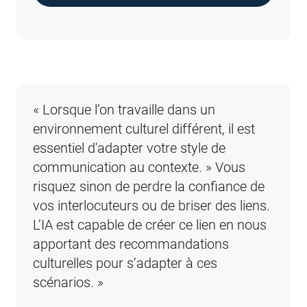
« Lorsque l’on travaille dans un 
« Quand on pense aux risques liés à une 
environnement culturel différent, il est 
mauvaise implémentation de l’IA, il ne 
essentiel d'adapter votre style de 
faut pas oublier les problèmes en 
communication au contexte. » Vous 
apparence subtils aux conséquences 
risquez sinon de perdre la confiance de 
majeures. Par exemple, des traductions 
vos interlocuteurs ou de briser des liens. 
plates et peu inspirées de documents 
L’IA est capable de créer ce lien en nous 
marketing peuvent nuire à l’image qu'un 
apportant des recommandations 
public se fait d’une entreprise. »
culturelles pour s’adapter à ces 
Sebastian Enderlein
scénarios. »
CTO, DeepL