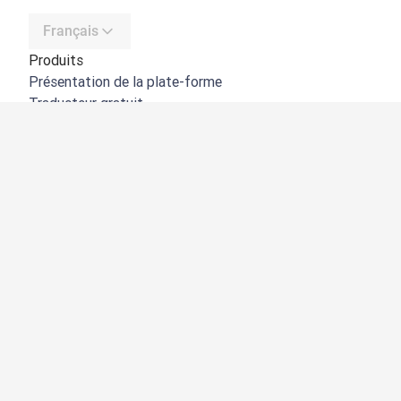
Français
Produits
Présentation de la plate-forme
Traducteur gratuit
API de DeepL
DeepL Write
DeepL Voice
DeepL Voice for Meetings
DeepL Voice for Conversations
Applications et intégrations
DeepL Pro
Pourquoi DeepL
Protection des données
Qualité
Customization Hub
Accessibilité