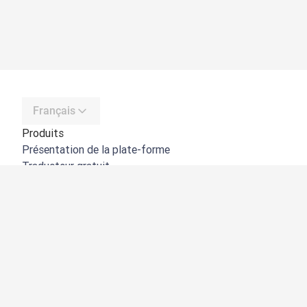
Français
Produits
Présentation de la plate-forme
Traducteur gratuit
API de DeepL
DeepL Write
DeepL Voice
DeepL Voice for Meetings
DeepL Voice for Conversations
Applications et intégrations
DeepL Pro
Pourquoi DeepL