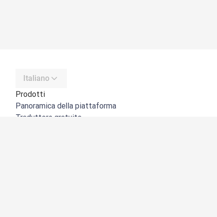
Italiano
Prodotti
Panoramica della piattaforma
Traduttore gratuito
API di DeepL
DeepL Write
DeepL Voice
DeepL Voice for Meetings
DeepL Voice for Conversations
App e integrazioni
DeepL Pro
Perché DeepL