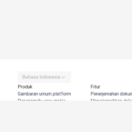
Bahasa Indonesia
Produk
Fitur
Gambaran umum platform
Penerjemahan doku
Penerjemah versi gratis
Menerjemahkan do
DeepL API
Menerjemahkan dok
DeepL Write
Menerjemahkan do
DeepL Voice
Menerjemahkan file 
DeepL Voice for Meetings
Menerjemahkan gam