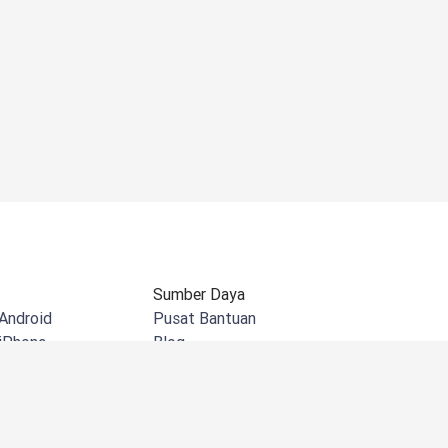
Sumber Daya
Android
Pusat Bantuan
iPhone
Blog
 Windows
Dokumentasi API
pL untuk Chrome
Komunitas
Microsoft Outlook
Cerita Pelanggan
rosoft Word
Acara & Webinar