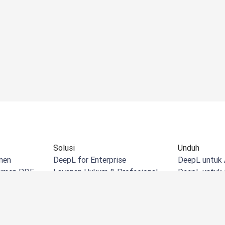
Solusi
Unduh
men
DeepL for Enterprise
DeepL untuk 
kumen PDF
Layanan Hukum & Profesional
DeepL untuk 
umen Word
Ritel & eCommerce
DeepL untuk
kumen PPT
Manufaktur
Ekstensi Dee
Excel
Pemerintah
DeepL untuk 
bar
Jasa Keuangan
DeepL di Mic