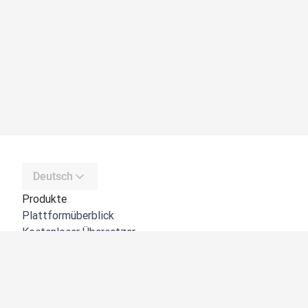
Deutsch
Produkte
Plattformüberblick
Kostenloser Übersetzer
DeepL API
DeepL Write
DeepL Voice
DeepL Voice for Meetings