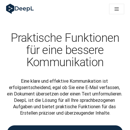
DeepL für KI‑Agenten
DeepL Translation Flow: Neue KI-gestützte Workflows für di
The ROI of AI-native translation
How we brought Swiss German to DeepL
Translation Flow entdecken: Lokalisierung mit durchgängig a
Praktische Funktionen
Was bedeutet Vertrauen in KI‑Sprachtechnologie? Ein Gespräc
Aufbau der Übersetzungsqualitätsbewertung bei DeepL
für eine bessere
Von hochwertiger Textübersetzung zur Echtzeit-Sprachplatt
Kommunikation
Building an instantly accessible voice demo with DeepL Voic
Eine klare und effektive Kommunikation ist 
erfolgsentscheidend, egal ob Sie eine E‑Mail verfassen, 
ein Dokument übersetzen oder einen Text umformulieren. 
DeepL ist die Lösung für all Ihre sprachbezogenen 
Aufgaben und bietet praktische Funktionen für das 
Erstellen präziser und überzeugender Inhalte.