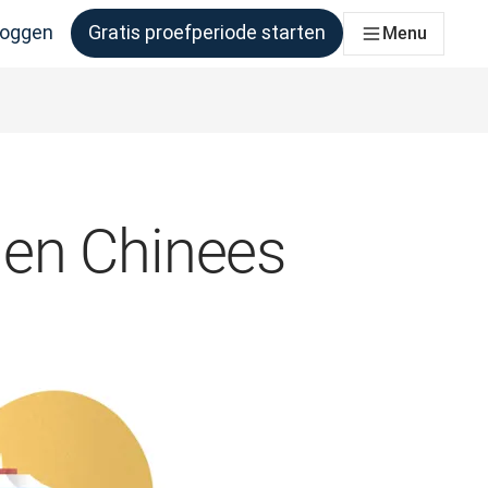
loggen
Gratis proefperiode starten
Menu
er behoefte aan heeft
 en Chinees