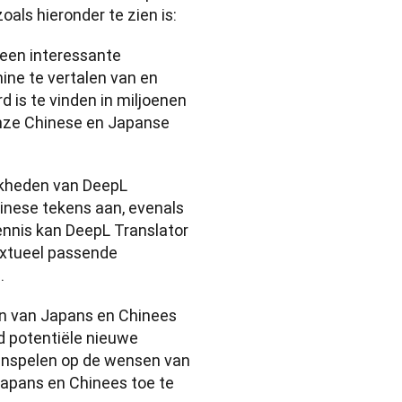
als hieronder te zien is:
een interessante 
ne te vertalen van en 
d is te vinden in miljoenen 
nze Chinese en Japanse 
jkheden van DeepL 
nese tekens aan, evenals 
nnis kan DeepL Translator 
extueel passende 
.
en van Japans en Chinees 
d potentiële nieuwe 
 inspelen op de wensen van 
apans en Chinees toe te 