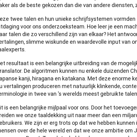
aker als de beste gekozen dan die van andere diensten, zo
eze twee talen en hun unieke schrijfsystemen vormden 
itdaging voor ons onderzoeksteam. Hoe leer je een machi
aar talen die zo verschillend zijn van elkaar? Het antwoor
ertalingen, slimme wiskunde en waardevolle input van o
aalexperts.
et resultaat is een belangrijke uitbreiding van de mogeli
ranslator. De algoritmen kunnen nu enkele duizenden Chi
apanse kanji, hiragana en katakana. Met deze enorme ke
u vertalingen produceren met natuurlijk klinkende, cont
erminologie in twee van 's werelds meest gebruikte talen
it is een belangrijke mijlpaal voor ons. Door het toevoeg
reiden we onze taaldekking uit naar meer dan een miljar
ebruikers. We zijn er erg trots op dat we hebben kunnen
ensen over de hele wereld en dat we onze ambitie om J