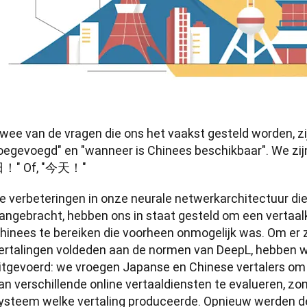
wee van de vragen die ons het vaakst gesteld worden, zi
oegevoegd" en "wanneer is Chinees beschikbaar". We zij
！" Of, "今天！"
e verbeteringen in onze neurale netwerkarchitectuur die 
angebracht, hebben ons in staat gesteld om een vertaalkw
hinees te bereiken die voorheen onmogelijk was. Om er ze
ertalingen voldeden aan de normen van DeepL, hebben we
itgevoerd: we vroegen Japanse en Chinese vertalers om 
an verschillende online vertaaldiensten te evalueren, zo
ysteem welke vertaling produceerde. Opnieuw werden de