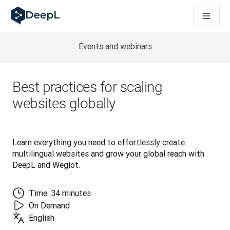
DeepL pour agents IA
Translation Flow de DeepL : des nouveaux processus optimisés
The ROI of AI-native translation
How we brought Swiss German to DeepL
Events and webinars
Découvrez Translation Flow : la localisation qui automatise v
Décoder la notion de confiance dans l'IA linguistique pour les
Évaluation qualité traduction chez DeepL
Best practices for scaling
De la traduction de texte à la traduction vocale en temps réel
websites globally
Building an instantly accessible voice demo with DeepL Voic
Learn everything you need to effortlessly create 
multilingual websites and grow your global reach with 
DeepL and Weglot.
Time: 34 minutes
On Demand
English