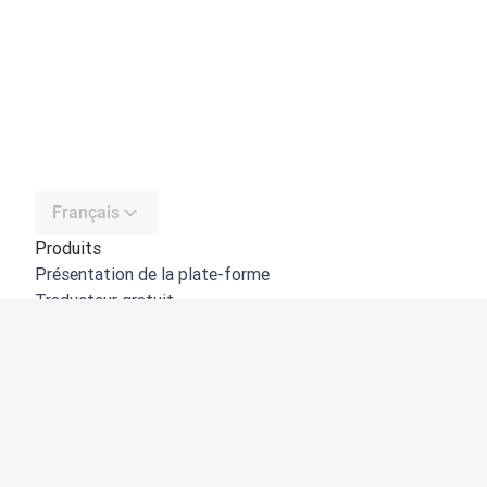
Français
Produits
Présentation de la plate-forme
Traducteur gratuit
API de DeepL
DeepL Write
DeepL Voice
DeepL Voice for Meetings
DeepL Voice for Conversations
Applications et intégrations
DeepL Pro