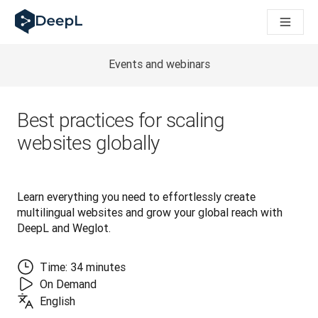
DeepL untuk agen AI
Translation Flow DeepL: Alur kerja baru yang didukung AI un
The ROI of AI-native translation
How we brought Swiss German to DeepL
Events and webinars
Temukan Translation Flow: Pelokalan yang mengotomatiskan al
Mengurai Makna Kepercayaan dalam AI bahasa perusahaan. D
Sistem Evaluasi Mutu Terjemahan DeepL: Cara Pengembanga
Best practices for scaling
Terjemahan teks berkualitas tinggi ke platform suara real-tim
websites globally
Building an instantly accessible voice demo with DeepL Voic
Learn everything you need to effortlessly create 
multilingual websites and grow your global reach with 
DeepL and Weglot.
Time: 34 minutes
On Demand
English