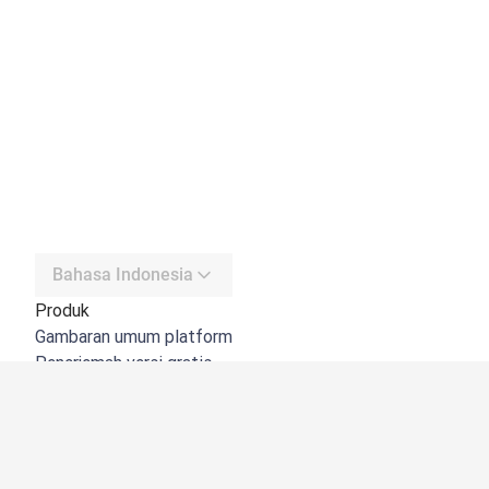
Bahasa Indonesia
Produk
Gambaran umum platform
Penerjemah versi gratis
DeepL API
DeepL Write
DeepL Voice
DeepL Voice for Meetings