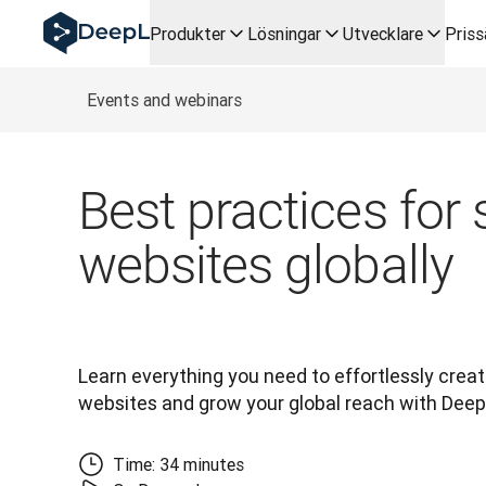
DeepL för AI-agenter
Produkter
Lösningar
Utvecklare
Priss
DeepL:s Translation Flow: Nya AI-drivna arbetsflöden för v
The ROI of AI-native translation
How we brought Swiss German to DeepL
Events and webinars
Upptäck Translation Flow: Översättning som automatiserar 
Att tolka förtroendet för Språk-AI inom Enterprise-världen
DeepLs system för översättningskvalitetsbedömning
Best practices for 
Från högkvalitativ textöversättning till röstplattform i rea
Building an instantly accessible voice demo with DeepL V
websites globally
Learn everything you need to effortlessly create
websites and grow your global reach with Deep
Time: 34 minutes