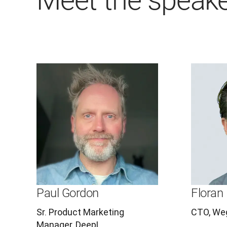
Meet the speak
Paul Gordon
Floran 
Sr. Product Marketing
CTO, We
Manager, DeepL