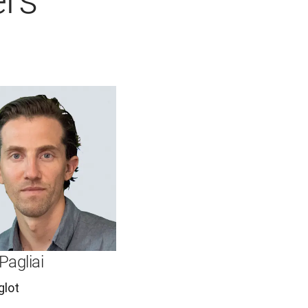
ers
Pagliai
glot