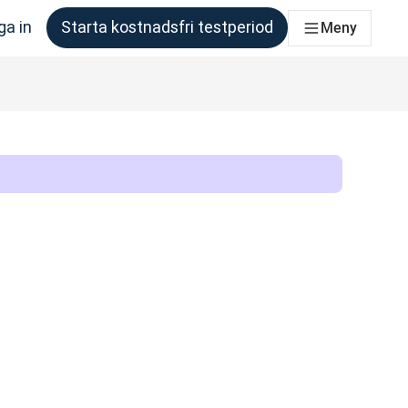
ga in
Starta kostnadsfri testperiod
Meny
om behöver det