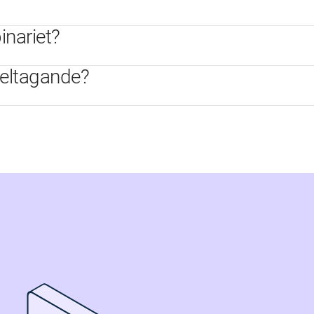
inariet?
deltagande?